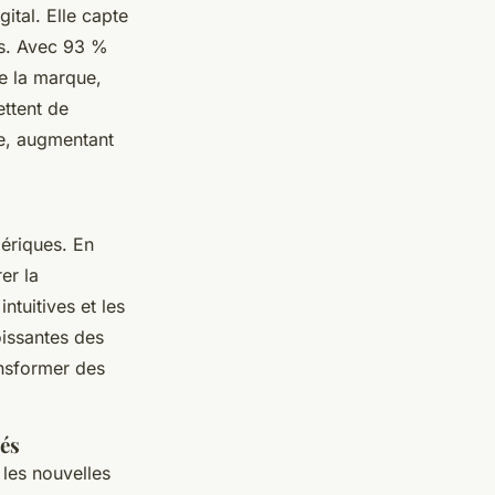
tal. Elle capte
s. Avec 93 %
de la marque,
ettent de
e, augmentant
ériques. En
er la
intuitives et les
oissantes des
nsformer des
yés
les nouvelles