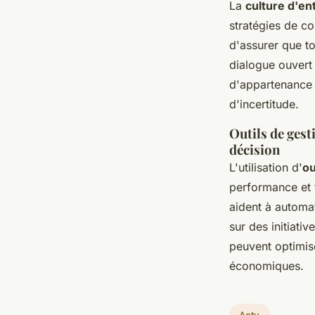
La
culture d'en
stratégies de c
d'assurer que t
dialogue ouvert 
d'appartenance 
d'incertitude.
Outils de gest
décision
L'utilisation d'
ou
performance et f
aident à automat
sur des initiati
peuvent optimise
économiques.