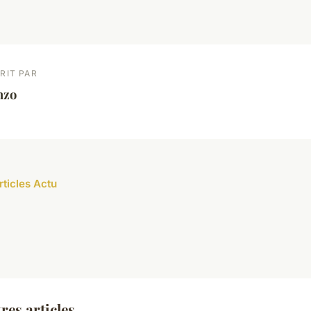
RIT PAR
nzo
rticles Actu
res articles