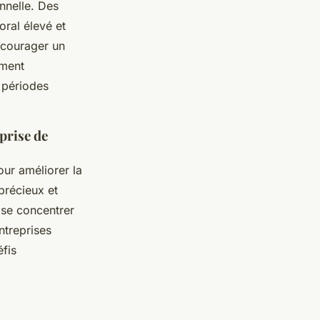
onnelle. Des
ral élevé et
ncourager un
iment
 périodes
prise de
ur améliorer la
 précieux et
 se concentrer
ntreprises
éfis