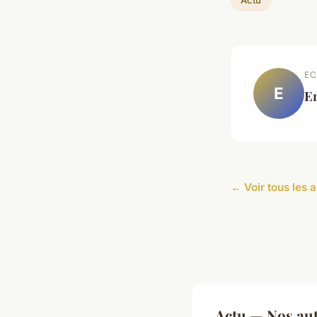
Actu
EC
E
E
← Voir tous les a
Actu — Nos aut