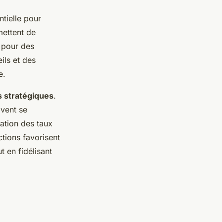
tielle pour
mettent de
s pour des
ls et des
e.
és stratégiques
.
ivent se
ration des taux
tions favorisent
 en fidélisant