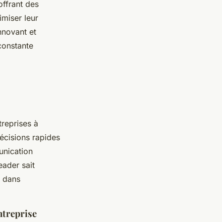
offrant des
miser leur
nnovant et
constante
treprises à
écisions rapides
unication
eader sait
e dans
ntreprise