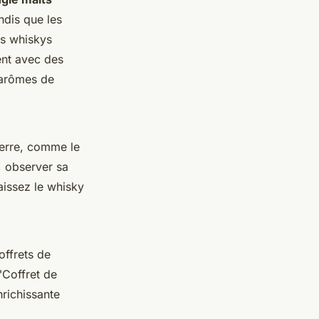
ndis que les
es whiskys
vent avec des
s arômes de
 verre, comme le
, observer sa
aissez le whisky
ffrets de
"Coffret de
richissante