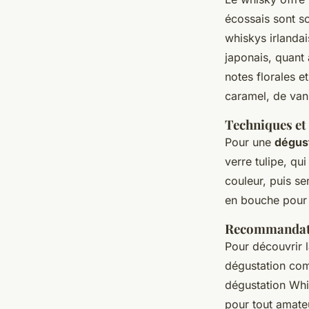
écossais sont s
whiskys irlandai
japonais, quant 
notes florales e
caramel, de vani
Techniques et
Pour une
dégus
verre tulipe, qu
couleur, puis se
en bouche pour 
Recommandati
Pour découvrir l
dégustation com
dégustation Whi
pour tout amate