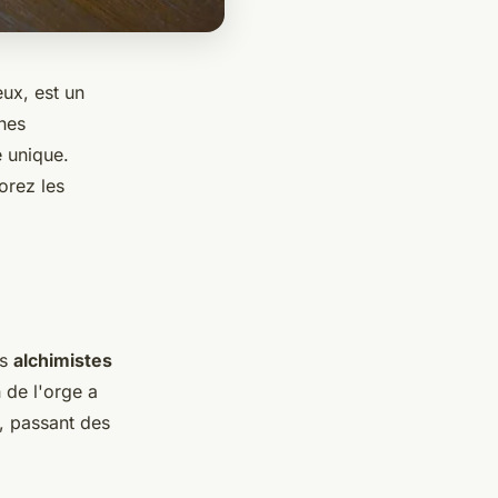
ux, est un
ines
 unique.
orez les
es
alchimistes
n de l'orge a
é, passant des