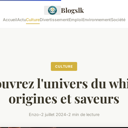
Blogslk
Accueil
Actu
Culture
Divertissement
Emploi
Environnement
Société
CULTURE
uvrez l'univers du whi
origines et saveurs
Enzo
•
2 juillet 2024
•
2 min de lecture