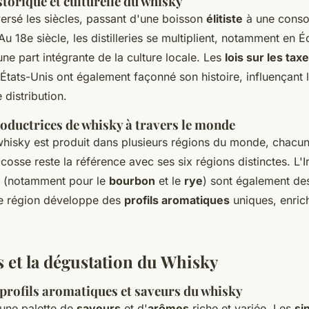
storique et culturelle du whisky
versé les siècles, passant d'une boisson
élitiste
à une conso
 Au 18e siècle, les distilleries se multiplient, notamment en É
ne part intégrante de la culture locale. Les
lois sur les tax
États-Unis ont également façonné son histoire, influençant
 distribution.
roductrices de whisky à travers le monde
 whisky est produit dans plusieurs régions du monde, chacu
Écosse reste la référence avec ses six régions distinctes. L'I
is (notamment pour le
bourbon
et le
rye
) sont également de
e région développe des
profils aromatiques
uniques, enrich
s et la dégustation du Whisky
 profils aromatiques et saveurs du whisky
 une palette de
saveurs
et d'
arômes
riche et variée. Les
si