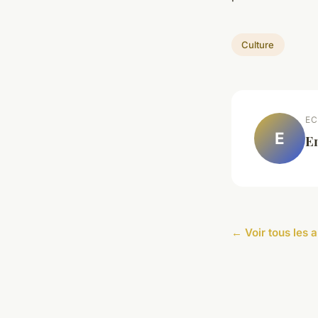
Culture
EC
E
E
← Voir tous les a