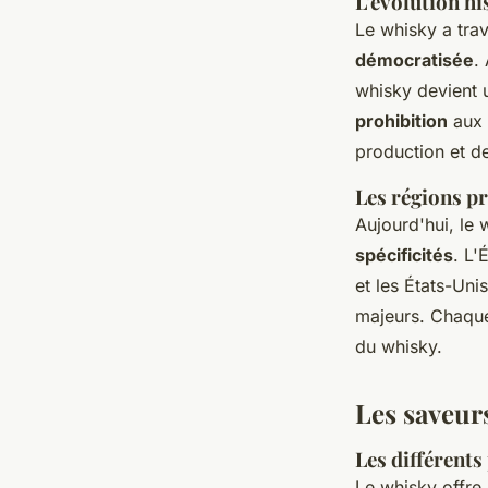
L'évolution hi
Le whisky a tra
démocratisée
.
whisky devient u
prohibition
aux 
production et de
Les régions p
Aujourd'hui, le
spécificités
. L'
et les États-Un
majeurs. Chaqu
du whisky.
Les saveur
Les différents
Le whisky offre