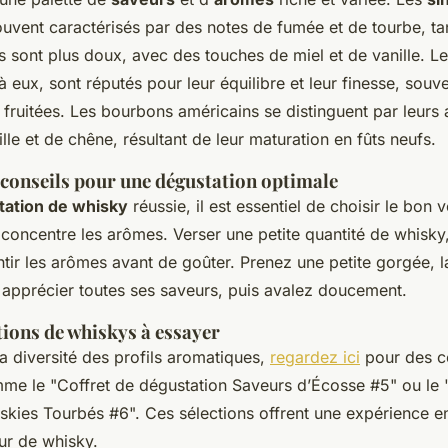
ouvent caractérisés par des notes de fumée et de tourbe, ta
s sont plus doux, avec des touches de miel et de vanille. L
à eux, sont réputés pour leur équilibre et leur finesse, sou
t fruitées. Les bourbons américains se distinguent par leur
lle et de chêne, résultant de leur maturation en fûts neufs.
 conseils pour une dégustation optimale
tation de whisky
réussie, il est essentiel de choisir le bon
i concentre les arômes. Verser une petite quantité de whisky
ntir les arômes avant de goûter. Prenez une petite gorgée, l
apprécier toutes ses saveurs, puis avalez doucement.
ons de whiskys à essayer
a diversité des profils aromatiques,
regardez ici
pour des co
me le "Coffret de dégustation Saveurs d’Écosse #5" ou le 
skies Tourbés #6". Ces sélections offrent une expérience en
ur de whisky.