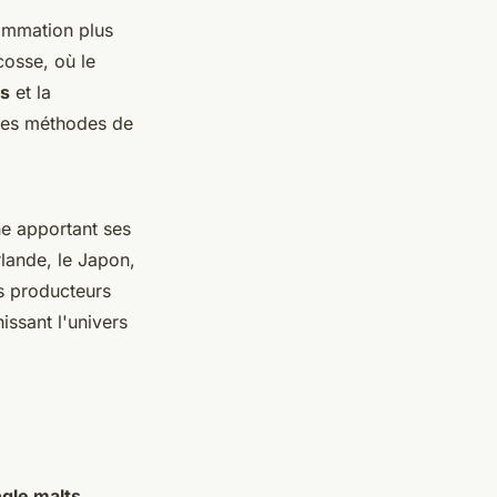
mmation plus
cosse, où le
es
et la
 les méthodes de
ne apportant ses
rlande, le Japon,
s producteurs
issant l'univers
ngle malts