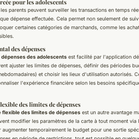
rcée pour les adolescents
les parents peuvent surveiller les transactions en temps rée
aque dépense effectuée. Cela permet non seulement de suivr
loquer certaines catégories de marchands, comme les achat
sibles.
ntal des dépenses
s dépenses des adolescents
est facilité par l'application d
vent ajuster les limites de dépenses, définir des périodes b
ebdomadaires) et choisir les lieux d'utilisation autorisés. Cet
nnaliser l'expérience financière selon les besoins spécifiq
exible des limites de dépenses
flexible des limites de dépenses
est un autre avantage ma
ent modifier les paramètres de la carte à tout moment via l
r augmenter temporairement le budget pour une sortie spéc
nses en période de restrictions, tout est possible en quelque