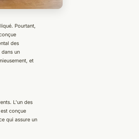
iqué. Pourtant,
 conçue
ental des
z dans un
onieusement, et
ents. L'un des
e est conçue
ce qui assure un