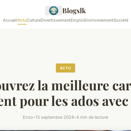
Blogslk
Accueil
Actu
Culture
Divertissement
Emploi
Environnement
Société
ACTU
uvrez la meilleure car
nt pour les ados avec
Enzo
•
13 septembre 2024
•
4 min de lecture