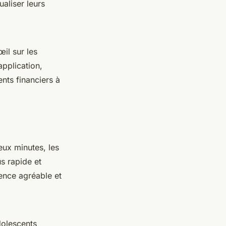
ualiser leurs
il sur les
pplication,
nts financiers à
eux minutes, les
s rapide et
ience agréable et
dolescents