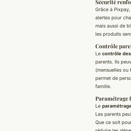
Sécurité renfo
Grâce à Pixpay, 
alertes pour ch
mais aussi de b
les produits sen
Contrôle pare
Le
contrôle de
parents. Ils peu
(mensuelles ou h
permet de perso
famille.
Paramétrage fl
Le
paramétrage 
Les parents peuv
Que ce soit pou
réduire les dépe