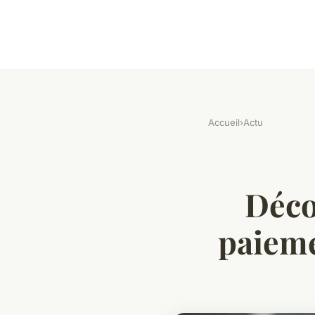
Accueil
›
Actu
Déco
paieme