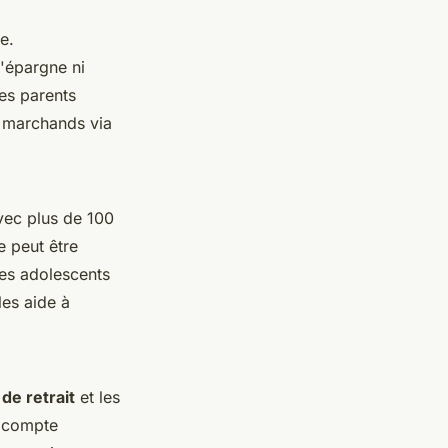
e.
d'épargne ni
es parents
e marchands via
avec plus de 100
e peut être
Les adolescents
les aide à
 de retrait
et les
e compte