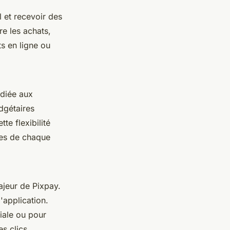
l et recevoir des
e les achats,
s en ligne ou
édiée aux
udgétaires
te flexibilité
ues de chaque
jeur de Pixpay.
'application.
iale ou pour
s clics.