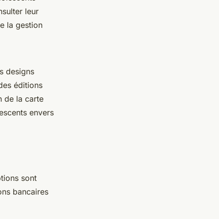
sulter leur
de la gestion
es designs
des éditions
n de la carte
lescents envers
ptions sont
ons bancaires