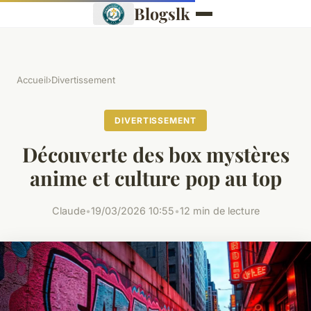
Blogslk
Accueil
›
Divertissement
DIVERTISSEMENT
Découverte des box mystères
anime et culture pop au top
Claude
•
19/03/2026 10:55
•
12 min de lecture