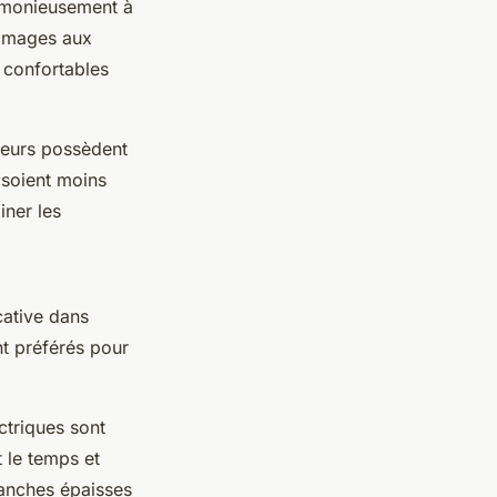
harmonieusement à
ommages aux
 confortables
teurs possèdent
 soient moins
iner les
cative dans
ent préférés pour
ctriques sont
 le temps et
branches épaisses