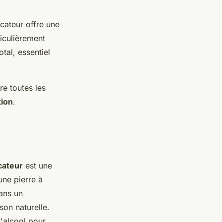
cateur offre une
iculièrement
tal, essentiel
re toutes les
tion
.
cateur
est une
une pierre à
dans un
son naturelle.
d'alcool pour