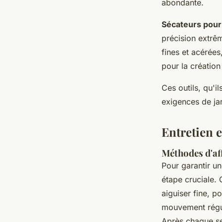
abondante.
Sécateurs pour
précision extrê
fines et acérées
pour la création
Ces outils, qu'i
exigences de ja
Entretien e
Méthodes d'af
Pour garantir un
étape cruciale.
aiguiser fine, p
mouvement réguli
Après chaque ses