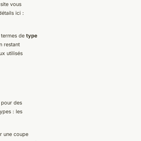
 site vous
tails ici :
n termes de
type
n restant
ux utilisés
 pour des
ypes : les
er une coupe