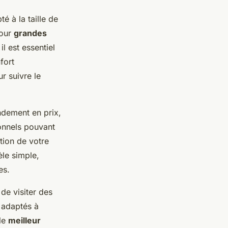
té à la taille de
our
grandes
l est essentiel
fort
r suivre le
ndement en prix,
onnels pouvant
tion de votre
èle simple,
es.
de visiter des
 adaptés à
 le
meilleur