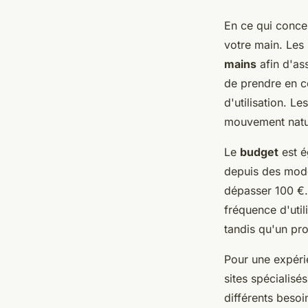
En ce qui conc
votre main. Les
mains
afin d'ass
de prendre en c
d'utilisation. Le
mouvement nature
Le
budget
est é
depuis des modè
dépasser 100 €. 
fréquence d'util
tandis qu'un pro
Pour une expéri
sites spécialis
différents besoi