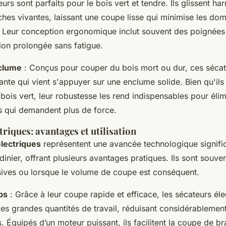
eurs sont parfaits pour le bois vert et tendre. Ils glissent 
nches vivantes, laissant une coupe lisse qui minimise les d
. Leur conception ergonomique inclut souvent des poignées
tion prolongée sans fatigue.
clume
: Conçus pour couper du bois mort ou dur, ces séca
nte qui vient s'appuyer sur une enclume solide. Bien qu'ils
bois vert, leur robustesse les rend indispensables pour élim
 qui demandent plus de force.
triques: avantages et utilisation
lectriques
représentent une avancée technologique signifi
ardinier, offrant plusieurs avantages pratiques. Ils sont souv
nsives ou lorsque le volume de coupe est conséquent.
ps
: Grâce à leur coupe rapide et efficace, les sécateurs éle
les grandes quantités de travail, réduisant considérablement
is. Équipés d’un moteur puissant, ils facilitent la coupe de 