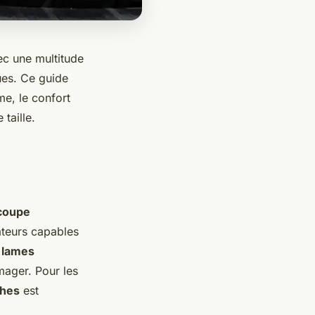
ec une multitude
ues. Ce guide
me, le confort
 taille.
coupe
ateurs capables
à
lames
mager. Pour les
ches
est