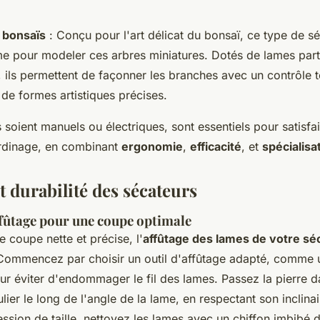
 bonsaïs
: Conçu pour l'art délicat du bonsaï, ce type de sé
me pour modeler ces arbres miniatures. Dotés de lames part
, ils permettent de façonner les branches avec un contrôle to
 de formes artistiques précises.
ls soient manuels ou électriques, sont essentiels pour satisfai
rdinage, en combinant
ergonomie
,
efficacité
, et
spécialisa
t durabilité des sécateurs
fûtage pour une coupe optimale
e coupe nette et précise, l'
affûtage des lames de votre sé
 Commencez par choisir un outil d'affûtage adapté, comme 
our éviter d'endommager le fil des lames. Passez la pierre 
er le long de l'angle de la lame, en respectant son inclinai
sion de taille, nettoyez les lames avec un chiffon imbibé 